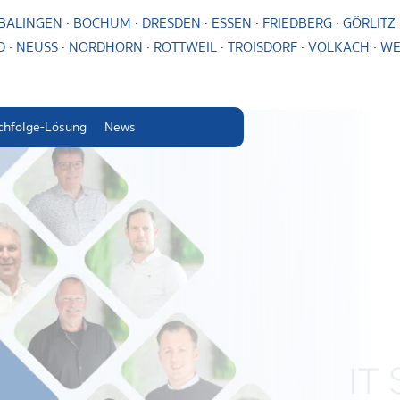
BALINGEN
·
BOCHUM
·
DRESDEN
·
ESSEN
·
FRIEDBERG
·
GÖRLITZ
D
·
NEUSS
·
NORDHORN
·
ROTTWEIL
·
TROISDORF
·
VOLKACH
·
WE
chfolge-Lösung
News
IT