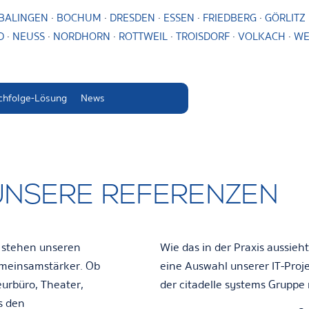
BALINGEN
·
BOCHUM
·
DRESDEN
·
ESSEN
·
FRIEDBERG
·
GÖRLITZ
D
·
NEUSS
·
NORDHORN
·
ROTTWEIL
·
TROISDORF
·
VOLKACH
·
WE
chfolge-Lösung
News
UNSERE REFERENZEN
d stehen unseren
Wie das in der Praxis aussieht
meinsamstärker
. Ob
eine Auswahl unserer IT-Proj
urbüro, Theater,
der citadelle systems Gruppe 
s den