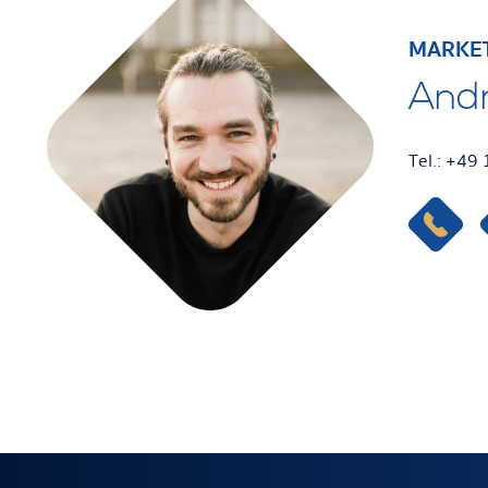
MARKE
And
Tel.: +49