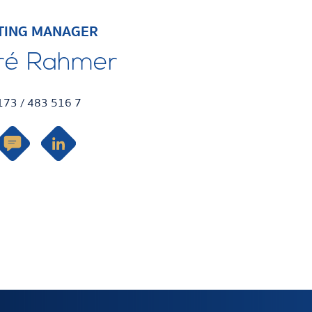
TING MANAGER
ré Rahmer
 173 / 483 516 7