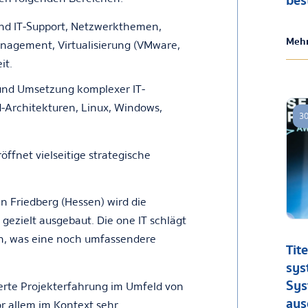
bes
und IT-Support, Netzwerkthemen,
Mehr
nagement, Virtualisierung (VMware,
it.
 und Umsetzung komplexer IT-
-Architekturen, Linux, Windows,
30
öffnet vielseitige strategische
 Friedberg (Hessen) wird die
gezielt ausgebaut. Die one IT schlägt
n, was eine noch umfassendere
Tite
sys
Sys
dierte Projekterfahrung im Umfeld von
aus
r allem im Kontext sehr