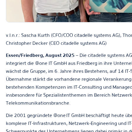
v.l.n.r.: Sascha Kurth (CFO/COO citadelle systems AG), Th
Christopher Decker (CEO citadelle systems AG)
Essen/Friedberg, August 2025
– Die citadelle systems AG
integriert die @one IT GmbH aus Friedberg in ihre Unter
wächst die Gruppe, im 6. Jahre ihres Bestehens, auf 14 IT
Übernahme stärkt die vorhandene regionale Verankerung 
bestehenden Kompetenzen im IT-Consulting und Managed 
insbesondere für Spezialistenthemen im Bereich Netzwerk
Telekommunikationsbranche.
Die 2001 gegründete @one IT GmbH beschäftigt heute über
komplexe IT-Infrastrukturen, Netzwerk-Engineering und IT-S
Schwerpunkte des Unternehmens liegen dabei primär in d