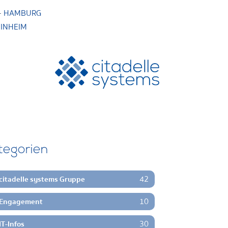
·
HAMBURG
INHEIM
tegorien
42
citadelle systems Gruppe
10
Engagement
30
IT-Infos