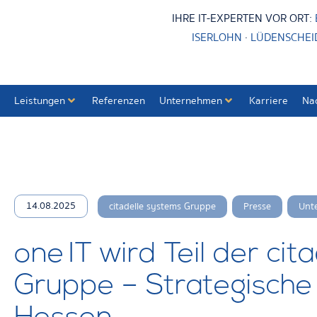
IHRE IT-EXPERTEN VOR ORT:
ISERLOHN
·
LÜDENSCHEI
Leistungen
Referenzen
Unternehmen
Karriere
Na
,
,
14.08.2025
citadelle systems Gruppe
Presse
Unt
one IT wird Teil der ci
Gruppe – Strategische 