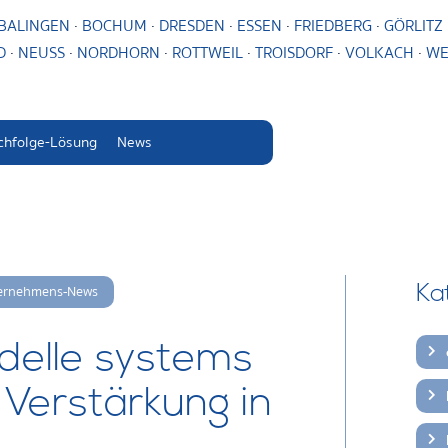
BALINGEN
·
BOCHUM
·
DRESDEN
·
ESSEN
·
FRIEDBERG
·
GÖRLITZ
D
·
NEUSS
·
NORDHORN
·
ROTTWEIL
·
TROISDORF
·
VOLKACH
·
WE
chfolge-Lösung
News
ernehmens-News
Ka
tadelle systems
Verstärkung in