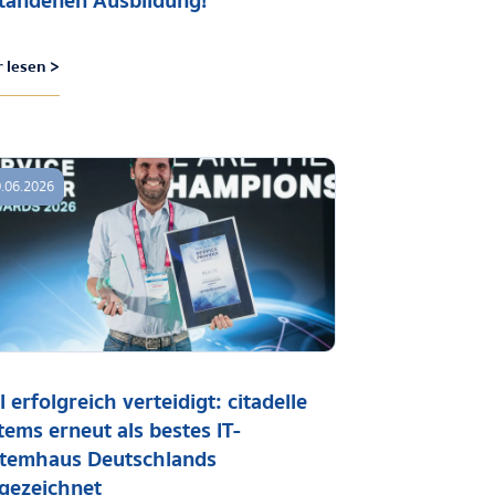
tandenen Ausbildung!
 lesen >
.06.2026
l erfolgreich verteidigt: citadelle
tems erneut als bestes IT-
temhaus Deutschlands
gezeichnet