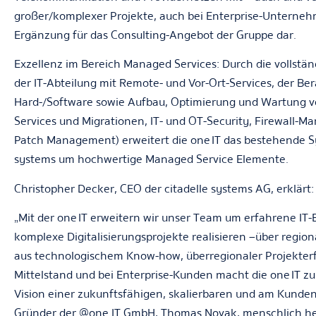
großer/komplexer Projekte, auch bei Enterprise-Unternehme
Ergänzung für das Consulting-Angebot der Gruppe dar.
Exzellenz im Bereich Managed Services:
Durch die vollst
der IT-Abteilung mit Remote- und Vor-Ort-Services, der B
Hard-/Software sowie Aufbau, Optimierung und Wartung von
Services und Migrationen, IT- und OT-Security, Firewall-M
Patch Management) erweitert die one IT das bestehende Sy
systems um hochwertige Managed Service Elemente.
Christopher Decker, CEO der citadelle systems AG, erklärt:
„Mit der one IT erweitern wir unser Team um erfahrene IT-E
komplexe Digitalisierungsprojekte realisieren –über regio
aus technologischem Know-how, überregionaler Projekte
Mittelstand und bei Enterprise-Kunden macht die one IT zu
Vision einer zukunftsfähigen, skalierbaren und am Kunden
Gründer der @one IT GmbH, Thomas Novak, menschlich h