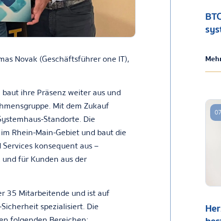
BTC
sys
omas Novak (Geschäftsführer one IT),
Mehr
 baut ihre Präsenz weiter aus und
nehmensgruppe. Mit dem Zukauf
07
-Systemhaus-Standorte. Die
im Rhein-Main-Gebiet und baut die
Services konsequent aus –
 und für Kunden aus der
 35 Mitarbeitende und ist auf
icherheit spezialisiert. Die
Her
en folgenden Bereichen: