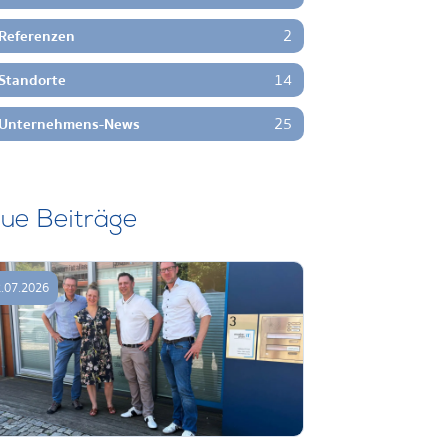
2
Referenzen
14
Standorte
25
Unternehmens-News
ue Beiträge
.07.2026