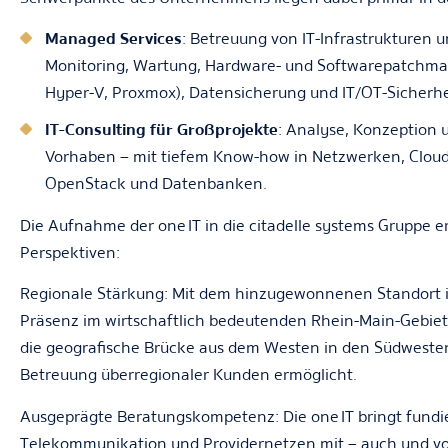
Managed Services
: Betreuung von IT-Infrastrukturen 
Monitoring, Wartung, Hardware- und Softwarepatchma
Hyper-V, Proxmox), Datensicherung und IT/OT-Sicherhe
IT-Consulting für Großprojekte
: Analyse, Konzeption
Vorhaben – mit tiefem Know-how in Netzwerken, Cloud
OpenStack und Datenbanken.
Die Aufnahme der one IT in die citadelle systems Gruppe er
Perspektiven:
Regionale Stärkung:
Mit dem hinzugewonnenen Standort in
Präsenz im wirtschaftlich bedeutenden Rhein-Main-Gebiet 
die geografische Brücke aus dem Westen in den Südweste
Betreuung überregionaler Kunden ermöglicht
.
Ausgeprägte Beratungskompetenz
: Die one IT bringt fun
Telekommunikation und Providernetzen mit – auch und vo