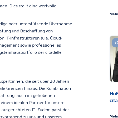
n. Dies stellt eine wertvolle
Mehr
ändige oder unterstützende Übernahme
eratung und Beschaffung von
 IT-Infrastrukturen (u.a. Cloud-
19
anagement sowie professionelles
stemhausportfolio der citadelle
xpert:innen, die seit über 20 Jahren
nale Grenzen hinaus. Die Kombination
HuB
rfahrung, auch im gehobenen
cit
 einem idealen Partner für unsere
 ausgerichteten IT. Zudem passt der
Mehr
ervorragend zu uns und unserem