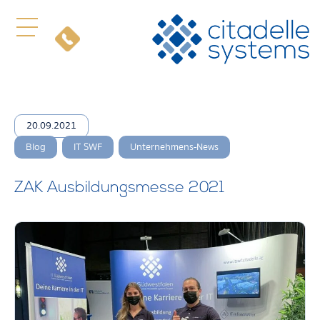
20.09.2021
,
,
Blog
IT SWF
Unternehmens-News
ZAK Ausbildungsmesse 2021