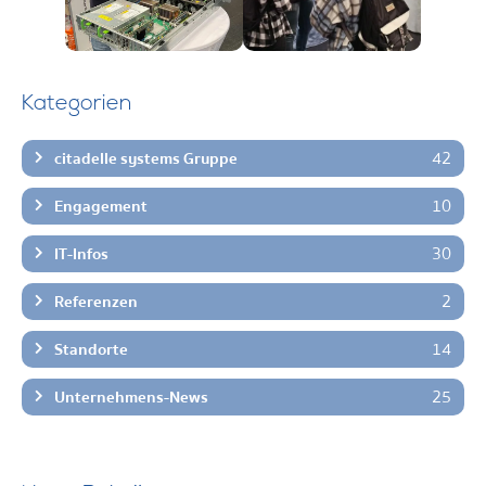
Kategorien
42
citadelle systems Gruppe
10
Engagement
30
IT-Infos
2
Referenzen
14
Standorte
25
Unternehmens-News