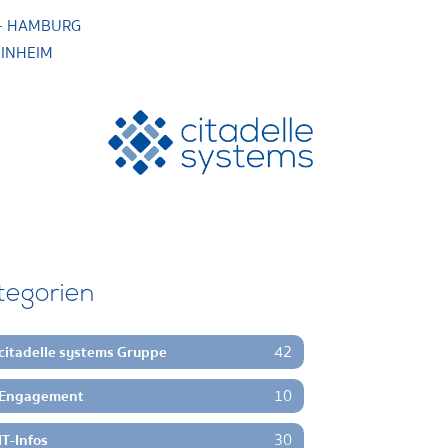
·
HAMBURG
INHEIM
tegorien
42
citadelle systems Gruppe
10
Engagement
30
IT-Infos