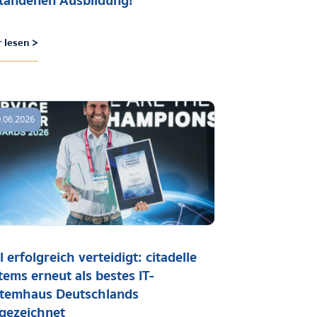
tandenen Ausbildung!
 lesen >
.06.2026
l erfolgreich verteidigt: citadelle
tems erneut als bestes IT-
temhaus Deutschlands
gezeichnet