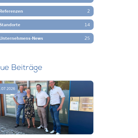
2
Referenzen
14
Standorte
25
Unternehmens-News
ue Beiträge
.07.2026