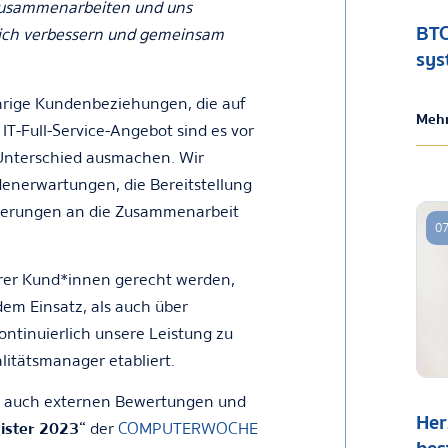
zusammenarbeiten und uns
BTC
lich verbessern und gemeinsam
sys
ährige Kundenbeziehungen, die auf
Mehr
IT-Full-Service-Angebot sind es vor
Unterschied ausmachen. Wir
denerwartungen, die Bereitstellung
nnerungen an die Zusammenarbeit
07
erer Kund*innen gerecht werden,
em Einsatz, als auch über
ntinuierlich unsere Leistung zu
litätsmanager etabliert.
uns auch externen Bewertungen und
Her
eister 2023“
der
COMPUTERWOCHE