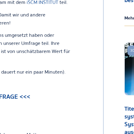
bes
am mit dem
iSCM INSTITUT
teil.
Damit wir und andere
Mehr
eren!
uns umgesetzt haben oder
 unserer Umfrage teil. Ihre
 ist von unschätzbarem Wert für
30
 dauert nur ein paar Minuten).
MFRAGE <<<
Tite
sys
Sys
aus