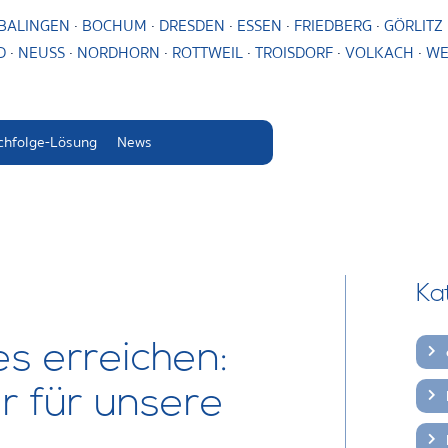
BALINGEN
·
BOCHUM
·
DRESDEN
·
ESSEN
·
FRIEDBERG
·
GÖRLITZ
D
·
NEUSS
·
NORDHORN
·
ROTTWEIL
·
TROISDORF
·
VOLKACH
·
WE
chfolge-Lösung
News
Ka
s erreichen:
er für unsere