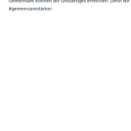
Gemeinsam können wir Großartiges erreichen. Denn wir 
#gemeinsamstärker.