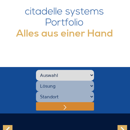
citadelle systems
Portfolio
Alles aus einer Hand
Produkt-Kategorie
*
Lösung
*
Standort
*
Produktfinder-Formul
Absenden