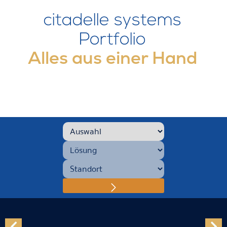
citadelle systems
Portfolio
Alles aus einer Hand
Produkt-Kategorie
*
Lösung
*
Standort
*
Produktfinder-Formul
Absenden