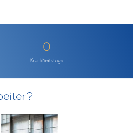
0
Krankheitstage
beiter?