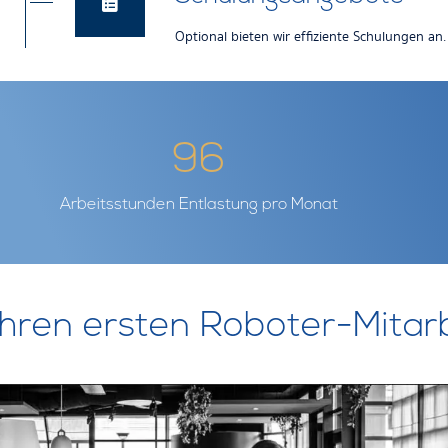
Optional bieten wir effiziente Schulungen an.
9
6
Arbeitsstunden Entlastung pro Monat
 Ihren ersten Roboter-Mitar