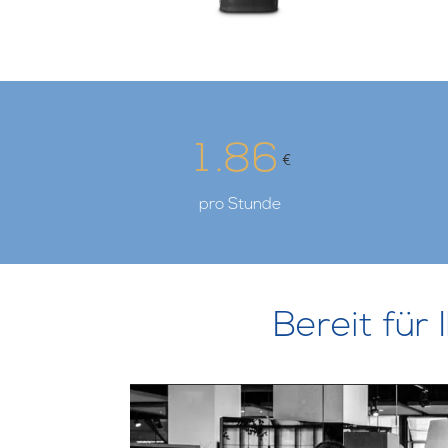
.
1
8
6
€
pro Stunde
Bereit für