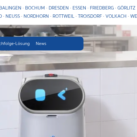
BALINGEN
·
BOCHUM
·
DRESDEN
·
ESSEN
·
FRIEDBERG
·
GÖRLITZ
D
·
NEUSS
·
NORDHORN
·
ROTTWEIL
·
TROISDORF
·
VOLKACH
·
WE
chfolge-Lösung
News