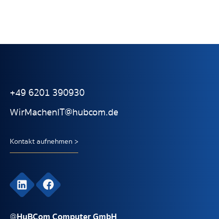
+49 6201 390930
WirMachenIT@hubcom.de
Kontakt aufnehmen >
HuBCom Computer GmbH
@