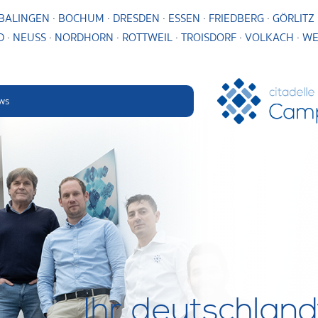
BALINGEN
·
BOCHUM
·
DRESDEN
·
ESSEN
·
FRIEDBERG
·
GÖRLITZ
D
·
NEUSS
·
NORDHORN
·
ROTTWEIL
·
TROISDORF
·
VOLKACH
·
WE
ws
Ihr deutschlan