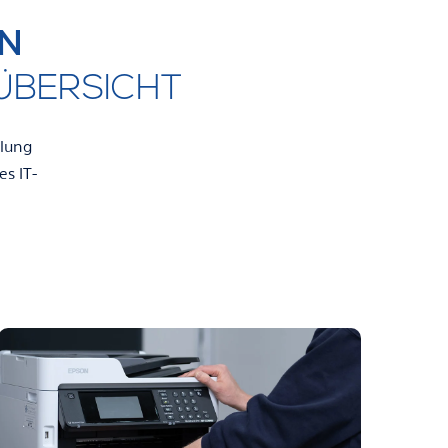
EN
ÜBERSICHT
ilung
es IT-