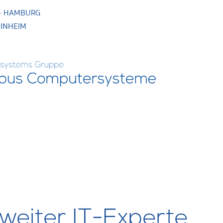
·
HAMBURG
INHEIM
dweiter IT-Experte