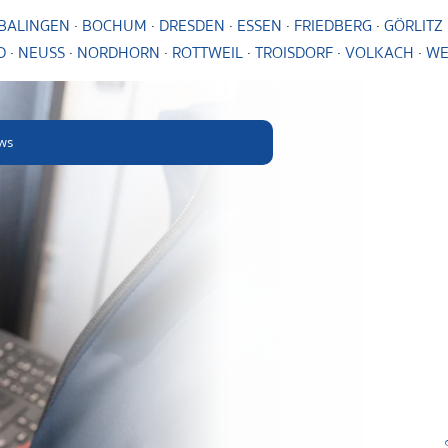
BALINGEN
·
BOCHUM
·
DRESDEN
·
ESSEN
·
FRIEDBERG
·
GÖRLITZ
D
·
NEUSS
·
NORDHORN
·
ROTTWEIL
·
TROISDORF
·
VOLKACH
·
WE
ws