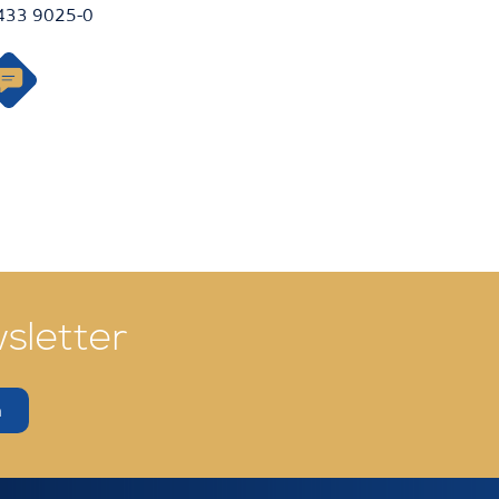
7433 9025-0
sletter
n