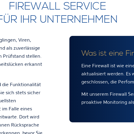
FIREWALL SERVICE
FÜR IHR UNTERNEHMEN
glingen, Viren,
nd als zuverlässige
Was ist eine Fi
n Prüfstand stellen.
heitslücken erkannt
Eine Firewall ist wie ei
aktualisiert werden. Es
geschlossen, die Perfom
 die Funktionalität
e sich stets sicher
Mit unserem Firewall S
uellsten
proaktive Monitoring al
im Falle eines
itwarte. Dort wird
 Ihnen Rücksprache
 erkennen, bevor Sie