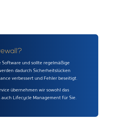
rewall?
ne Software und sollte regelmäßige
 werden dadurch Sicherheitslücken
ance verbessert und Fehler beseitigt.
ervice übernehmen wir sowohl das
s auch Lifecycle Management für Sie.